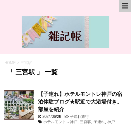
HOME
>
三宮駅
「 三宮駅 」 一覧
【子連れ】ホテルモントレ神戸の宿
泊体験ブログ★駅近で大浴場付き。
部屋を紹介
2024/06/29
-
子連れ旅行
ホテルモントレ神戸
,
三宮駅
,
子連れ
,
神戸