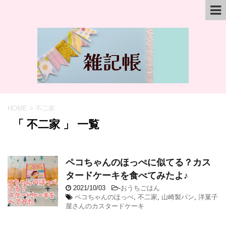
HOME
>
不二家
「 不二家 」 一覧
ペコちゃんのほっぺに似てる？カス
タードケーキを食べてみたよ♪
2021/10/03
-
おうちごはん
ペコちゃんのほっぺ
,
不二家
,
山崎製パン
,
洋菓子
屋さんのカスタードケーキ