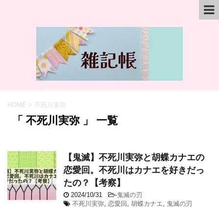
HOME
>
不死川実弥
「 不死川実弥 」 一覧
【鬼滅】不死川実弥と胡蝶カナエの
恋愛回。不死川はカナエを好きだっ
たの？【考察】
2024/10/31
-
鬼滅の刃
不死川実弥
,
恋愛回
,
胡蝶カナエ
,
鬼滅の刃