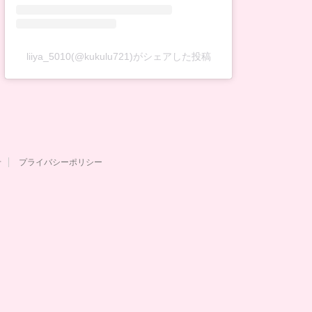
liiya_5010(@kukulu721)がシェアした投稿
せ
プライバシーポリシー