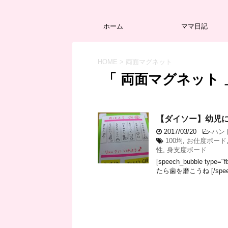
ホーム
ママ日記
HOME
>
両面マグネット
「 両面マグネット 
【ダイソー】幼児
2017/03/20
-
ハン
100均
,
お仕度ボード
性
,
身支度ボード
[speech_bubble type
たら歯を磨こうね [/speech_