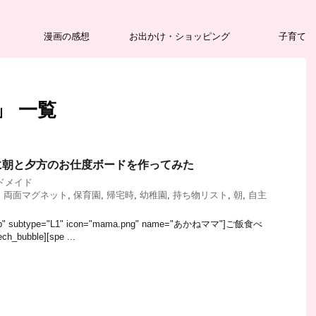
漫画の感想
お出かけ・ショッピング
子育て
」 一覧
に朝と夕方のお仕度ボードを作ってみた
ドメイド
,
両面マグネット
,
保育園
,
帰宅時
,
幼稚園
,
持ち物リスト
,
朝
,
自主
="fb" subtype="L1" icon="mama.png" name="あかねママ"]ご飯食べ
bubble][spe ...