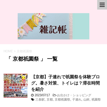
HOME
>
京都祇園祭
「 京都祇園祭 」 一覧
【京都】子連れで祇園祭を体験ブロ
グ。暑さ対策、トイレは？滞在時間
を紹介
2023/07/17
-
お出かけ・ショッピング
三条駅
,
京都
,
京都祇園祭
,
子連れ
,
山鉾
,
祇園祭