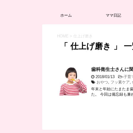
ホーム
ママ日記
HOME
>
仕上げ磨き
「 仕上げ磨き 」 
歯科衛生士さんに
2018/01/13
-
子育
おやつ
,
フッ素ケア
,
年末と年始にたまたま
た。 今回は備忘録も兼