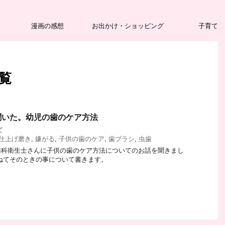
漫画の感想
お出かけ・ショッピング
子育て
一覧
聞いた。幼児の歯のケア方法
て
仕上げ磨き
,
嫌がる
,
子供の歯のケア
,
歯ブラシ
,
虫歯
歯科衛生士さんに子供の歯のケア方法についてのお話を聞きまし
ねてそのときの事について書きます。