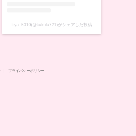
liiya_5010(@kukulu721)がシェアした投稿
せ
プライバシーポリシー