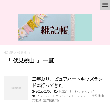
HOME
>
伏見桃山
「 伏見桃山 」 一覧
二年ぶり。ピュアハートキッズラン
ドに行ってきた
2017/01/08
-
お出かけ・ショッピング
ピュアハートキッズランド
,
レジャー
,
伏見桃山
,
六地蔵
,
室内遊び場