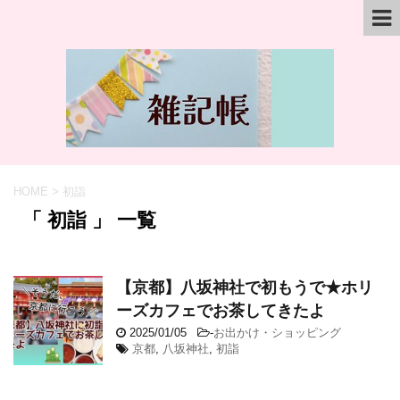
HOME
>
初詣
「 初詣 」 一覧
【京都】八坂神社で初もうで★ホリ
ーズカフェでお茶してきたよ
2025/01/05
-
お出かけ・ショッピング
京都
,
八坂神社
,
初詣