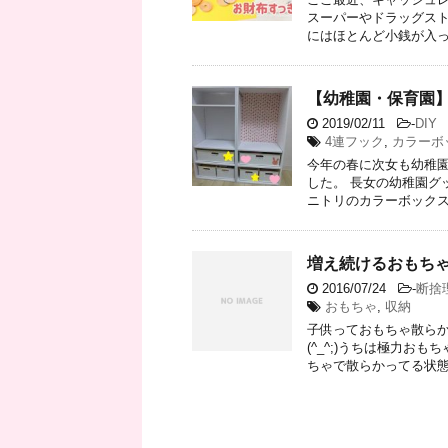
スーパーやドラッグスト
にはほとんど小銭が入って
【幼稚園・保育園
2019/02/11
-
DIY
4連フック
,
カラーボ
今年の春に次女も幼稚
した。 長女の幼稚園グ
ニトリのカラーボックスを
増え続けるおもち
2016/07/24
-
断捨
おもちゃ
,
収納
子供っておもちゃ散らか
(^_^;)うちは極力
ちゃで散らかってる状態(^_^