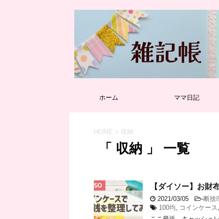
ホーム
ママ日記
HOME
>
収納
「 収納 」 一覧
【ダイソー】お財
2021/03/05
-
断捨
100均
,
コインケース
ここ最近、キャッシュレ