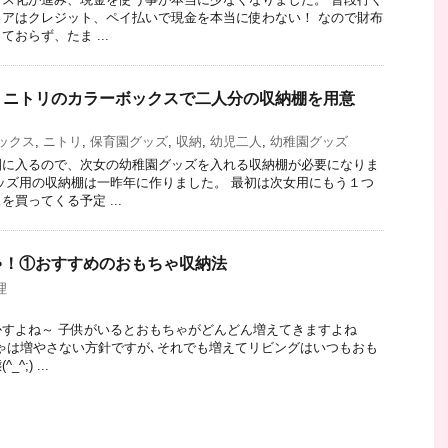
アはクレジット、ペイ払いで現金を本当に使わない！ なので財布
おらず、たま ...
】ニトリのカラーボックスで二人分の収納棚を用意
ックス
,
ニトリ
,
保育園グッズ
,
収納
,
幼児二人
,
幼稚園グッズ
園に入るので、次女の幼稚園グッズを入れる収納棚が必要になりま
ッズ用の収納棚は一昨年に作りました。 最初は次女用にもう１つ
買ってくる予定 ...
ゃ！①おすすめのおもちゃ収納法
理
すよね～ 子供がいるとおもちゃがどんどん増えてきますよね
おもちゃは増やさない方針ですが､それでも増えてリビングはいつもおも
;) ...