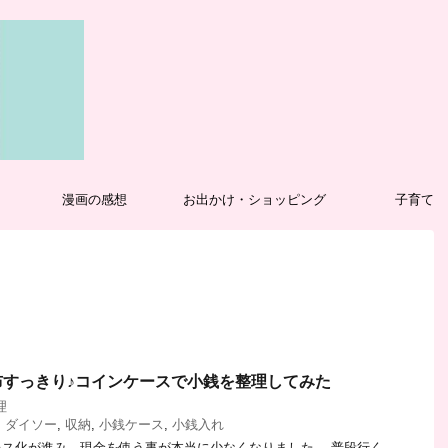
漫画の感想
お出かけ・ショッピング
子育て
布すっきり♪コインケースで小銭を整理してみた
理
,
ダイソー
,
収納
,
小銭ケース
,
小銭入れ
ス化が進み、現金を使う事が本当に少なくなりました。 普段行く