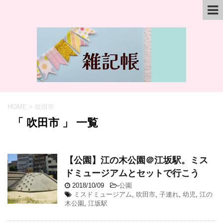
HOME
>
吹田市
「 吹田市 」 一覧
【公園】江の木公園＠江坂駅。ミス
ドミュージアムとセットで行こう
2018/10/09
-
公園
ミスドミュージアム
,
吹田市
,
子連れ
,
幼児
,
江の
木公園
,
江坂駅