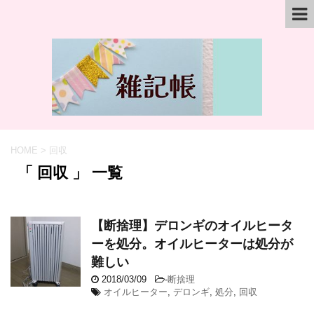
HOME
>
回収
「 回収 」 一覧
【断捨理】デロンギのオイルヒータ
ーを処分。オイルヒーターは処分が
難しい
2018/03/09
-
断捨理
オイルヒーター
,
デロンギ
,
処分
,
回収