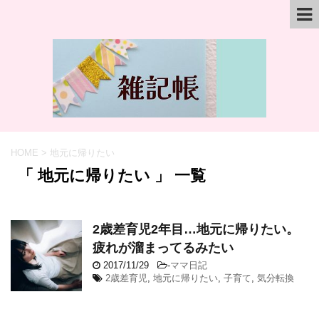
HOME
>
地元に帰りたい
「 地元に帰りたい 」 一覧
2歳差育児2年目…地元に帰りたい。
疲れが溜まってるみたい
2017/11/29
-
ママ日記
2歳差育児
,
地元に帰りたい
,
子育て
,
気分転換