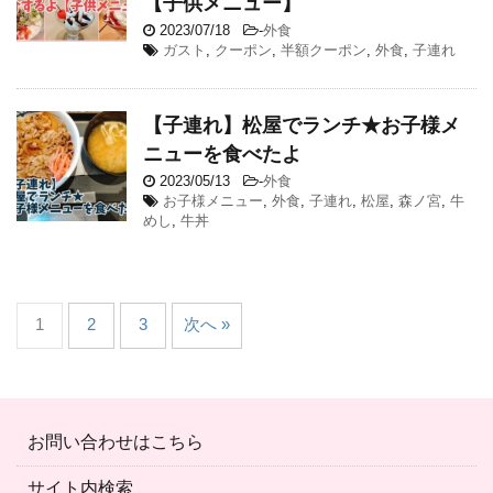
【子供メニュー】
2023/07/18
-
外食
ガスト
,
クーポン
,
半額クーポン
,
外食
,
子連れ
【子連れ】松屋でランチ★お子様メ
ニューを食べたよ
2023/05/13
-
外食
お子様メニュー
,
外食
,
子連れ
,
松屋
,
森ノ宮
,
牛
めし
,
牛丼
1
2
3
次へ »
お問い合わせはこちら
サイト内検索