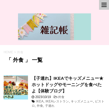
HOME
>
外食
「 外食 」 一覧
【子連れ】IKEAでキッズメニュー★
ホットドッグやモーニングを食べた
よ【体験ブログ】
2023/10/19
-
外食
IKEA
,
IKEAレストラン
,
キッズメニュー
,
ビスト
ロ
,
外食
,
子連れ