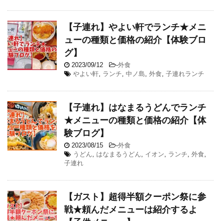
【子連れ】やよい軒でランチ★メニ
ューの種類と価格の紹介【体験ブロ
グ】
2023/09/12
-
外食
やよい軒
,
ランチ
,
中ノ島
,
外食
,
子連れランチ
【子連れ】はなまるうどんでランチ
★メニューの種類と価格の紹介【体
験ブログ】
2023/08/15
-
外食
うどん
,
はなまるうどん
,
イオン
,
ランチ
,
外食
,
子連れ
【ガスト】超得半額クーポン祭に参
戦★頼んだメニューは紹介するよ