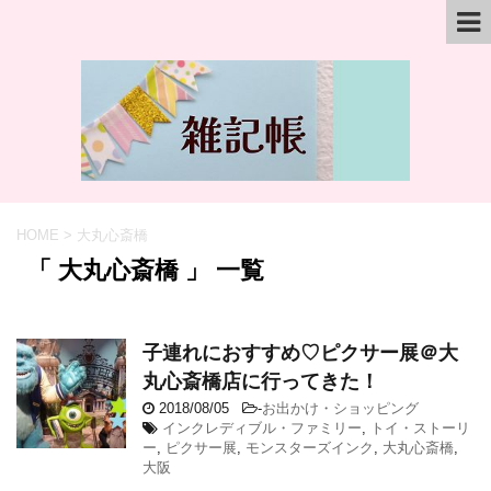
HOME
>
大丸心斎橋
「 大丸心斎橋 」 一覧
子連れにおすすめ♡ピクサー展＠大
丸心斎橋店に行ってきた！
2018/08/05
-
お出かけ・ショッピング
インクレディブル・ファミリー
,
トイ・ストーリ
ー
,
ピクサー展
,
モンスターズインク
,
大丸心斎橋
,
大阪