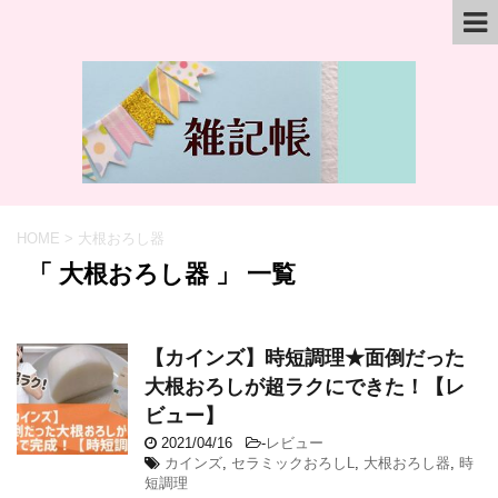
HOME
>
大根おろし器
「 大根おろし器 」 一覧
【カインズ】時短調理★面倒だった
大根おろしが超ラクにできた！【レ
ビュー】
2021/04/16
-
レビュー
カインズ
,
セラミックおろしL
,
大根おろし器
,
時
短調理