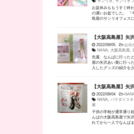
サンリオ
,
サンリオ
お盆休みももうすぐ終わ
の濃いお盆でした。 『
島屋のサンリオフェスに子
【大阪高島屋】矢
2022/09/05
-
お出
NANA
,
大阪高島屋
,
先週、なんばに行ったと
屋の矢沢あい展に行った
入したグッズの紹介を少し
【大阪高島屋】矢
2022/09/04
-
NAN
NANA
,
パラダイスキ
展
子供の学校が通常通り始
んばの大阪高島屋で矢沢
れてから一人でなんばまで