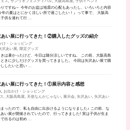
フェス
,
サンリオフェスティバル
,
大阪高島屋
,
子供イベント
りですね～ 今年のお盆は地震の心配もあったし、いろいろと内容
今年の夏はとにかく涼しい所で過ごしたい！』って事で、 大阪高
供を連れて行 ...
沢あい展に行ってきた！②購入したグッズの紹介
かけ・ショッピング
矢沢あい展
,
限定グッズ
きは暑かったけど、今日は随分涼しいですね。 この前、大阪高島
ときに少しだけグッズを買ってきました。 今回は矢沢あい展で購
したいと思い ...
沢あい展に行ってきた！①展示内容と感想
A
,
お出かけ・ショッピング
ス
,
大阪高島屋
,
天使なんかじゃない
,
展示会
,
矢沢あい
,
矢沢あい
まったので、私も自由に出歩けるようになりました♪ この前、な
あい展が開催されていたので、行ってきました! 実は子供が生ま
出るのは初め ...