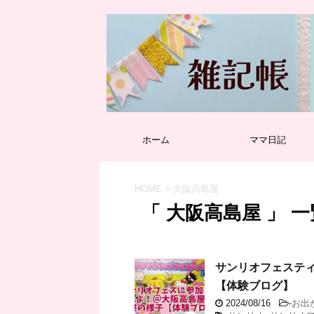
ホーム
ママ日記
HOME
>
大阪高島屋
「 大阪高島屋 」 一
サンリオフェステ
【体験ブログ】
2024/08/16
-
お出