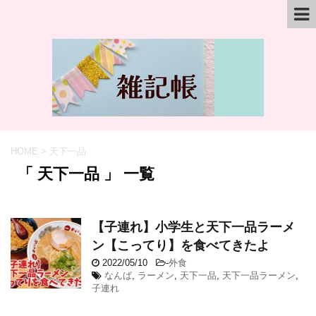
HOME
>
天下一品
「 天下一品 」 一覧
【子連れ】小学生と天下一品ラーメ
ン【こってり】を食べてきたよ
2022/05/10
-
外食
なんば
,
ラーメン
,
天下一品
,
天下一品ラーメン
,
子連れ