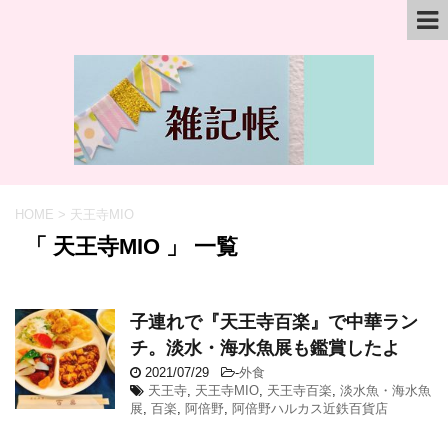
HOME
>
天王寺MIO
「 天王寺MIO 」 一覧
子連れで『天王寺百楽』で中華ラン
チ。淡水・海水魚展も鑑賞したよ
2021/07/29
-
外食
天王寺
,
天王寺MIO
,
天王寺百楽
,
淡水魚・海水魚
展
,
百楽
,
阿倍野
,
阿倍野ハルカス近鉄百貨店