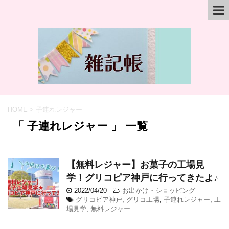
HOME
>
子連れレジャー
「 子連れレジャー 」 一覧
【無料レジャー】お菓子の工場見
学！グリコピア神戸に行ってきたよ♪
2022/04/20
-
お出かけ・ショッピング
グリコピア神戸
,
グリコ工場
,
子連れレジャー
,
工
場見学
,
無料レジャー