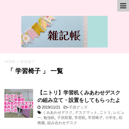
HOME
>
学習椅子
「 学習椅子 」 一覧
【ニトリ】学習机くみあわせデスク
の組み立て・設置をしてもらったよ
2019/11/21
-
子供グッズ
くみあわせデスク
,
デスクマット
,
ニトリ
,
レビュ
ー
,
勉強机
,
子供部屋
,
学習机
,
学習椅子
,
小学生
,
幼
稚園
,
組み合わせデスク