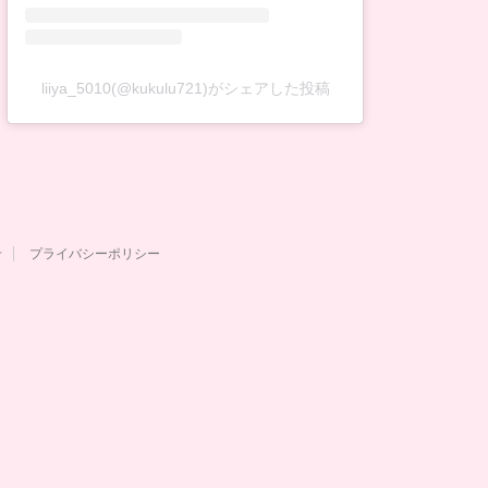
liiya_5010(@kukulu721)がシェアした投稿
せ
プライバシーポリシー