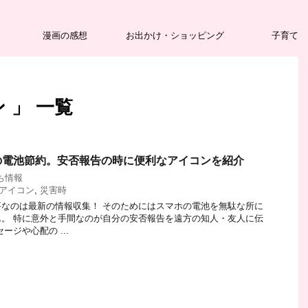
漫画の感想
お出かけ・ショッピング
子育て
 」 一覧
の電池節約。安否報告の時に便利なアイコンを紹介
ち情報
アイコン
,
災害時
なのは最新の情報収集！ そのためにはスマホの電池を無駄な所に
。 特に意外と手間なのが自分の安否報告を遠方の知人・友人に伝
ージや心配の ...