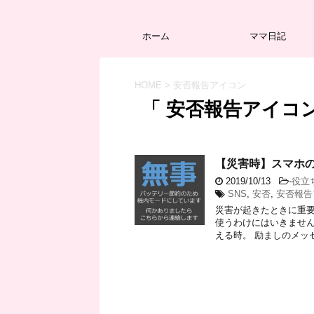
ホーム
ママ日記
HOME
>
安否報告アイコン
「 安否報告アイコン
【災害時】スマホ
2019/10/13
-
役立
SNS
,
安否
,
安否報告
災害が起きたときに重要
使うわけにはいきません
える時。 励ましのメッセ