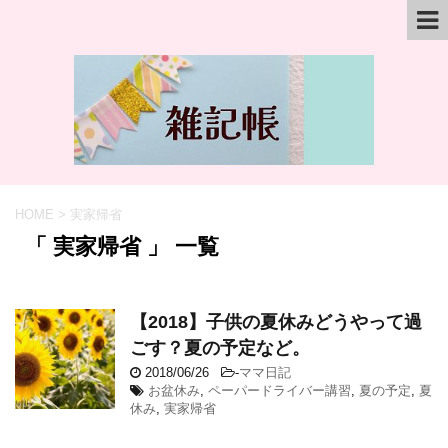
HOME
>
実家帰省
「 実家帰省 」 一覧
【2018】子供の夏休みどうやって過
ごす？夏の予定など。
2018/06/26
-
ママ日記
お盆休み
,
ペーパードライバー講習
,
夏の予定
,
夏
休み
,
実家帰省