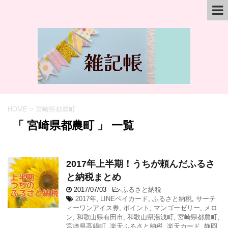
HOME
>
宮崎県都農町
「 宮崎県都農町 」 一覧
2017年上半期！うちが頼んだふるさ
と納税まとめ
2017/07/03
-
ふるさと納税
2017年
,
LINEペイカード
,
ふるさと納税
,
サーテ
ィーワンアイス券
,
ポイント
,
マンゴーゼリー
,
メロ
ン
,
和歌山県有田市
,
和歌山県湯浅町
,
宮崎県都農町
,
宮崎県高鍋町
,
楽天ふるさと納税
,
楽天カード
,
静岡