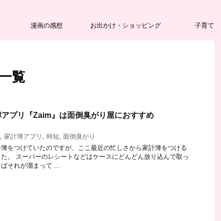
漫画の感想
お出かけ・ショッピング
子育て
 一覧
アプリ『Zaim』は面倒臭がり屋におすすめ
,
家計簿アプリ
,
時短
,
面倒臭がり
計簿をつけていたのですが、ここ最近の忙しさから家計簿をつける
た。 スーパーのレシートなどはケースにどんどん放り込んで取っ
それが溜まって ...