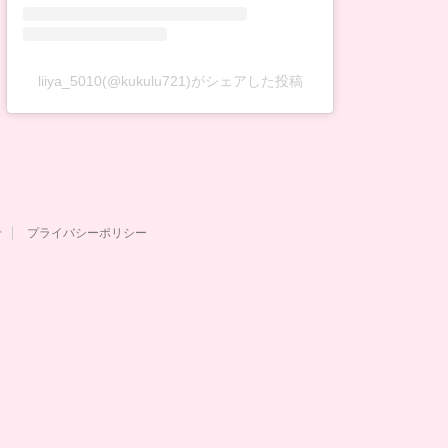
liiya_5010(@kukulu721)がシェアした投稿
せ
プライバシーポリシー