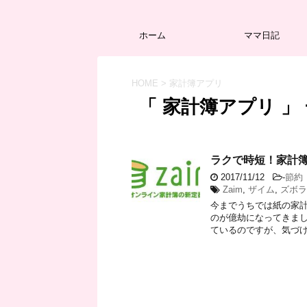
ホーム
ママ日記
HOME
>
家計簿アプリ
「 家計簿アプリ 」
ラクで時短！家計簿
2017/11/12
-
節約
Zaim
,
ザイム
,
ズボラ
今までうちでは紙の家
のが億劫になってきまし
ているのですが、気づけば