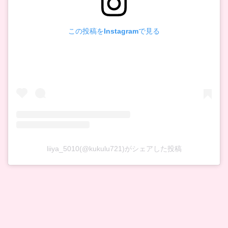
この投稿をInstagramで見る
liiya_5010(@kukulu721)がシェアした投稿