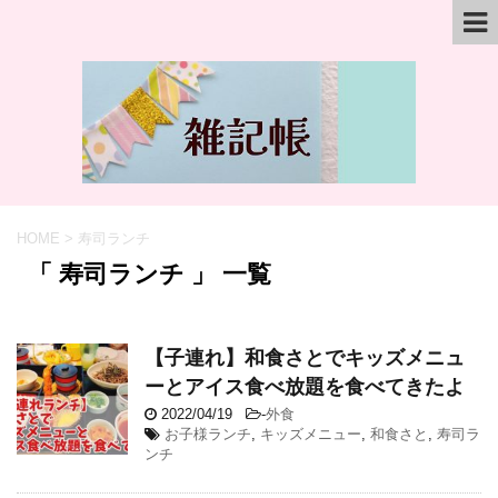
HOME
>
寿司ランチ
「 寿司ランチ 」 一覧
【子連れ】和食さとでキッズメニュ
ーとアイス食べ放題を食べてきたよ
2022/04/19
-
外食
お子様ランチ
,
キッズメニュー
,
和食さと
,
寿司ラ
ンチ