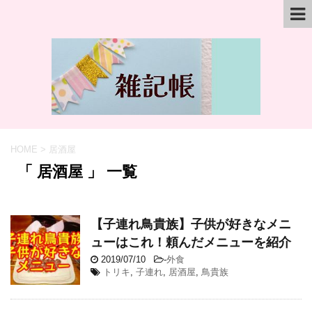
HOME
>
居酒屋
「 居酒屋 」 一覧
【子連れ鳥貴族】子供が好きなメニ
ューはこれ！頼んだメニューを紹介
2019/07/10
-
外食
トリキ
,
子連れ
,
居酒屋
,
鳥貴族