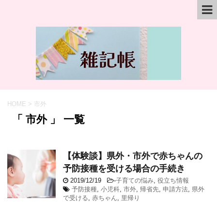
HOME
>
市外
「 市外 」 一覧
【体験談】県外・市外で赤ちゃんの
予防接種を受ける場合の手続き
2019/12/19
-
子育ての悩み
,
役立ち情報
予防接種
,
小児科
,
市外
,
帰省先
,
申請方法
,
県外
で受ける
,
赤ちゃん
,
里帰り