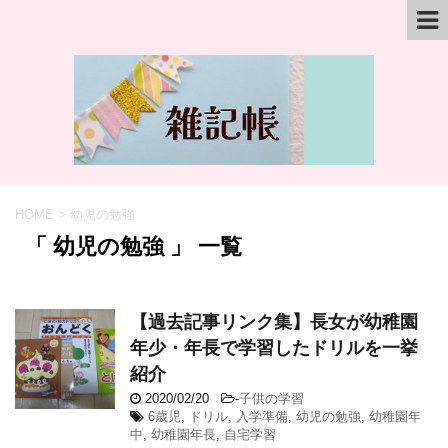
HOME
>
幼児の勉強
「 幼児の勉強 」 一覧
【過去記事リンク集】長女が幼稚園
年少・年長で学習したドリルを一挙
紹介
2020/02/20
-
子供の学習
6歳児
,
ドリル
,
入学準備
,
幼児の勉強
,
幼稚園年
中
,
幼稚園年長
,
自宅学習