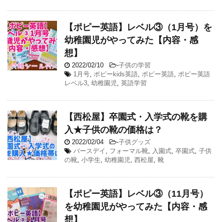
【ポピー英語】レベル③（1月号）を
幼稚園児がやってみた【内容・感
想】
2022/02/10
-
子供の学習
1月号
,
ポピーkids英語
,
ポピー英語
,
ポピー英語
レベル3
,
幼稚園児
,
英語学習
【西松屋】卒園式・入学式の靴を購
入★子供の靴の価格は？
2022/02/04
-
子供グッズ
バースデイ
,
フォーマル靴
,
入園式
,
卒園式
,
子供
の靴
,
小学生
,
幼稚園児
,
西松屋
,
靴
【ポピー英語】レベル③（11月号）
を幼稚園児がやってみた【内容・感
想】