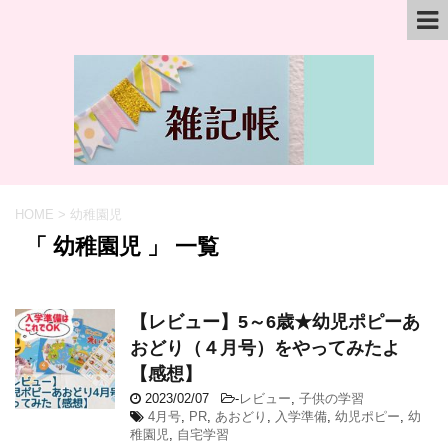
HOME
>
幼稚園児
「 幼稚園児 」 一覧
【レビュー】5～6歳★幼児ポピーあ
おどり（４月号）をやってみたよ
【感想】
2023/02/07
-
レビュー
,
子供の学習
4月号
,
PR
,
あおどり
,
入学準備
,
幼児ポピー
,
幼
稚園児
,
自宅学習