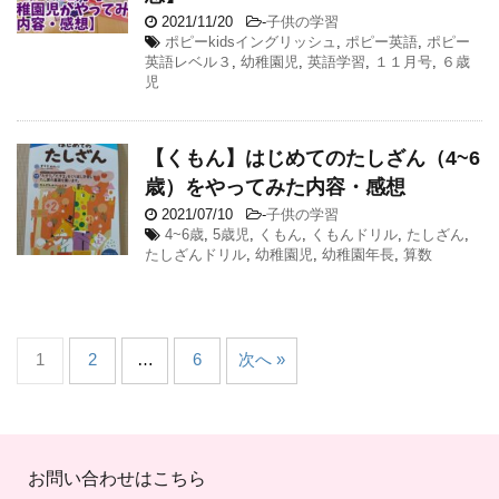
2021/11/20
-
子供の学習
ポピーkidsイングリッシュ
,
ポピー英語
,
ポピー
英語レベル３
,
幼稚園児
,
英語学習
,
１１月号
,
６歳
児
【くもん】はじめてのたしざん（4~6
歳）をやってみた内容・感想
2021/07/10
-
子供の学習
4~6歳
,
5歳児
,
くもん
,
くもんドリル
,
たしざん
,
たしざんドリル
,
幼稚園児
,
幼稚園年長
,
算数
1
2
…
6
次へ »
お問い合わせはこちら