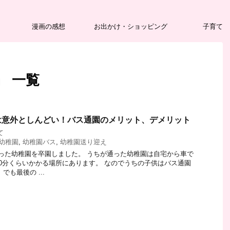
漫画の感想
お出かけ・ショッピング
子育て
」 一覧
は意外としんどい！バス通園のメリット、デメリット
て
幼稚園
,
幼稚園バス
,
幼稚園送り迎え
った幼稚園を卒園しました。 うちが通った幼稚園は自宅から車で
20分くらいかかる場所にあります。 なのでうちの子供はバス通園
でも最後の ...