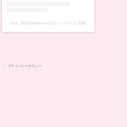
liiya_5010(@kukulu721)がシェアした投稿
せ
プライバシーポリシー