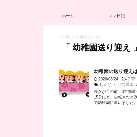
ホーム
ママ日記
HOME
>
幼稚園送り迎え
「 幼稚園送り迎え 
幼稚園の送り迎え
2020/03/24
-
子育
しんどい
,
バス通園
,
長女がこの前、3年間通
15分ほど、自転車だと
で幼稚園に通いました。 