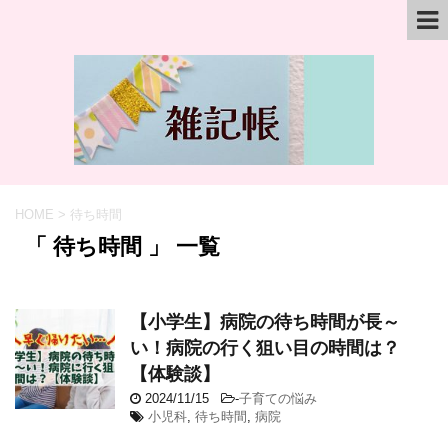
HOME
>
待ち時間
「 待ち時間 」 一覧
【小学生】病院の待ち時間が長～
い！病院の行く狙い目の時間は？
【体験談】
2024/11/15
-
子育ての悩み
小児科
,
待ち時間
,
病院