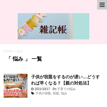
HOME
>
悩み
「 悩み 」 一覧
子供が宿題をするのが遅い…どうす
れば早くなる？【親の対処法】
2021/10/17
-
子育ての悩み
子供の宿題
,
宿題
,
悩み