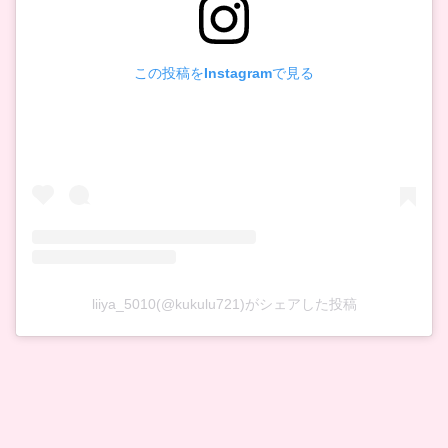
この投稿をInstagramで見る
liiya_5010(@kukulu721)がシェアした投稿