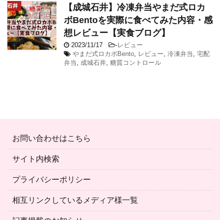
【成城石井】冷凍弁当やまだ式ロカ
ボBentoを実際に食べてみた内容・感
想レビュー【実食ブログ】
2023/11/17
-
レビュー
やまだ式ロカボBento
,
レビュー
,
冷凍弁当
,
宅配
弁当
,
成城石井
,
糖質コントロール
お問い合わせはこちら
サイト内検索
プライバシーポリシー
相互リンクしているメディア様一覧