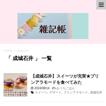
HOME
>
成城石井
「 成城石井 」 一覧
【成城石井】スイーツが充実★プリ
ンアラモードを食べてみた
2024/08/14
-
おうちごはん
スイーツ
,
デザート
,
プリンアラモード
,
成城石井