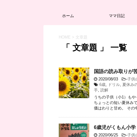
ホーム
ママ日記
HOME
>
文章題
「 文章題 」 一覧
国語の読み取りが
2020/08/03
-
子供
6歳
,
ドリル
,
夏休み
手
,
読解
うちの子供（小1）もや
ちょっとの短い夏休みで
価はわりと甘め。 その中
6歳児がくもん小学
2020/06/25
-
子供