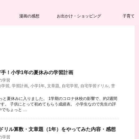
漫画の感想
お出かけ・ショッピング
子育て
苦手！小学1年の夏休みの学習計画
の学習
の学習
,
学習計画
,
小学1年
,
文章題
,
自宅学習
,
自宅学習ドリル
,
苦
っと夏休みに入りました。 1学期のコロナ休校の影響で、約2週間
す。 子供にとって初めてもらう成績表。 小学生なので先生の評
でちょっと ...
ドリル算数・文章題（1年）をやってみた内容・感想
の学習