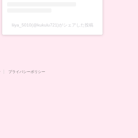
liiya_5010(@kukulu721)がシェアした投稿
せ
プライバシーポリシー