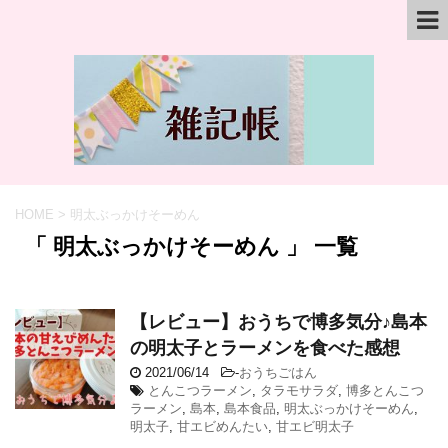
HOME
>
明太ぶっかけそーめん
「 明太ぶっかけそーめん 」 一覧
【レビュー】おうちで博多気分♪島本
の明太子とラーメンを食べた感想
2021/06/14
-
おうちごはん
とんこつラーメン
,
タラモサラダ
,
博多とんこつ
ラーメン
,
島本
,
島本食品
,
明太ぶっかけそーめん
,
明太子
,
甘エビめんたい
,
甘エビ明太子