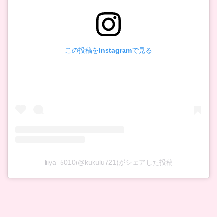
この投稿をInstagramで見る
liiya_5010(@kukulu721)がシェアした投稿