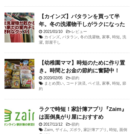
【カインズ】パタランを買って半
年。冬の洗濯物干しがラクになった
2021/01/10
-
レビュー
カインズ
,
パタラン
,
冬の洗濯物
,
家事
,
時短
,
洗
濯
,
部屋干し
【幼稚園ママ】時短のために作り置
き。時間とお金の節約に奮闘中！
2020/02/05
-
節約
まとめ買い
,
コード決済
,
ペイ活
,
家事
,
時短
,
節
約
ラクで時短！家計簿アプリ『Zaim』
は面倒臭がり屋におすすめ
2017/11/12
-
節約
Zaim
,
ザイム
,
ズボラ
,
家計簿アプリ
,
時短
,
面倒