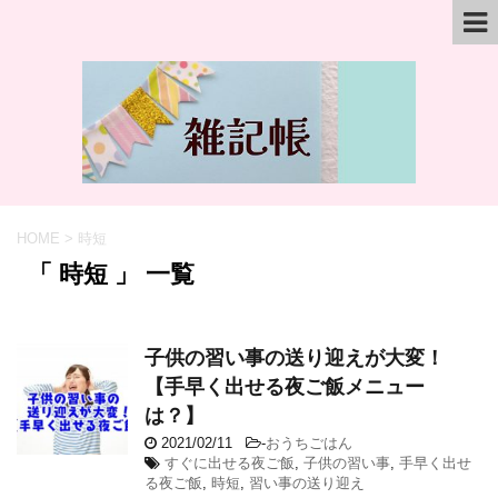
HOME
>
時短
「 時短 」 一覧
子供の習い事の送り迎えが大変！
【手早く出せる夜ご飯メニュー
は？】
2021/02/11
-
おうちごはん
すぐに出せる夜ご飯
,
子供の習い事
,
手早く出せ
る夜ご飯
,
時短
,
習い事の送り迎え