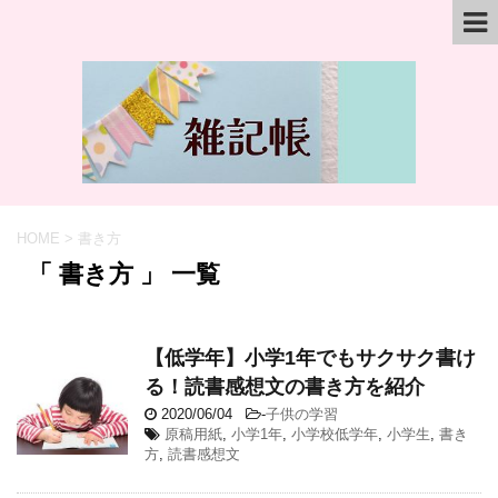
HOME
>
書き方
「 書き方 」 一覧
【低学年】小学1年でもサクサク書け
る！読書感想文の書き方を紹介
2020/06/04
-
子供の学習
原稿用紙
,
小学1年
,
小学校低学年
,
小学生
,
書き
方
,
読書感想文