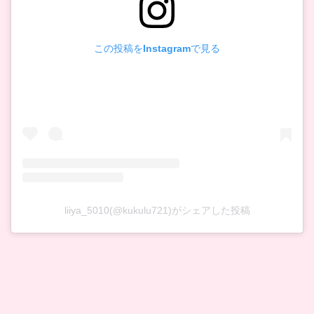
この投稿をInstagramで見る
liiya_5010(@kukulu721)がシェアした投稿