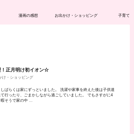
漫画の感想
お出かけ・ショッピング
子育て
理！正月明け初イオン☆
かけ・ショッピング
しばらくは家にずっといました。 洗濯や家事を終えた後は子供達
て行ったり、ごまかしながら過ごしていました。 でもさすがに4
そうで家の中 ...