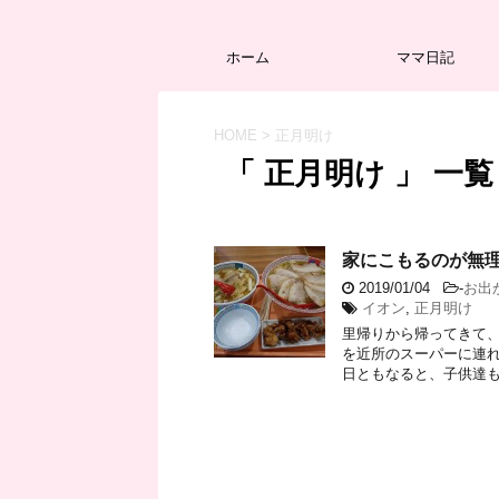
ホーム
ママ日記
HOME
>
正月明け
「 正月明け 」 一覧
家にこもるのが無
2019/01/04
-
お出
イオン
,
正月明け
里帰りから帰ってきて、
を近所のスーパーに連れ
日ともなると、子供達も暇