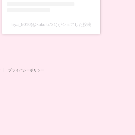
liiya_5010(@kukulu721)がシェアした投稿
せ
プライバシーポリシー