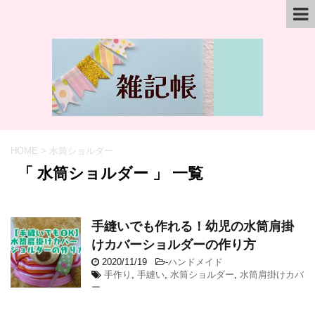
HOME
>
水筒ショルダー
「 水筒ショルダー 」 一覧
手縫いでも作れる！幼児の水筒肩掛
けカバーショルダーの作り方
2020/11/19
-
ハンドメイド
手作り
,
手縫い
,
水筒ショルダー
,
水筒肩掛けカバ
ー