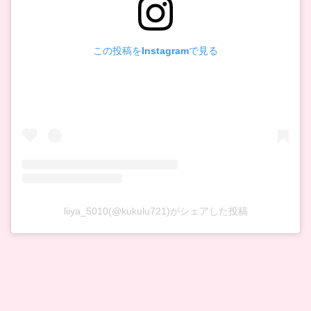
この投稿をInstagramで見る
liiya_5010(@kukulu721)がシェアした投稿