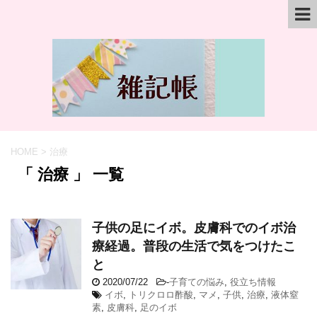
HOME
>
治療
「 治療 」 一覧
子供の足にイボ。皮膚科でのイボ治
療経過。普段の生活で気をつけたこ
と
2020/07/22
-
子育ての悩み
,
役立ち情報
イボ
,
トリクロロ酢酸
,
マメ
,
子供
,
治療
,
液体窒
素
,
皮膚科
,
足のイボ