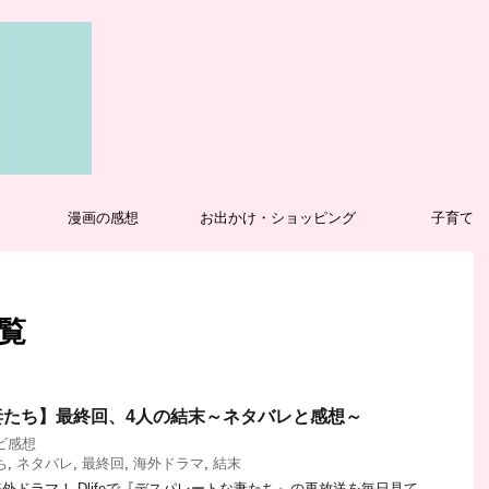
漫画の感想
お出かけ・ショッピング
子育て
一覧
妻たち】最終回、4人の結末～ネタバレと感想～
ビ感想
ち
,
ネタバレ
,
最終回
,
海外ドラマ
,
結末
外ドラマ！ Dlifeで『デスパレートな妻たち』の再放送を毎日見て