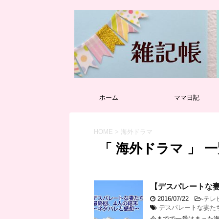
ホーム
ママ日記
HOME
>
海外ドラマ
「 海外ドラマ 」 
【デスパレートな
2016/07/22
-
テレ
デスパレートな妻た
今までで一番はまった海