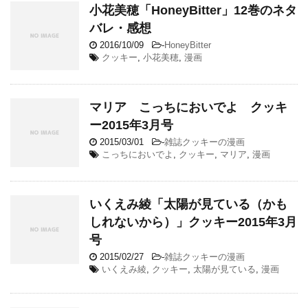
小花美穂「HoneyBitter」12巻のネタ
バレ・感想
2016/10/09
-
HoneyBitter
クッキー
,
小花美穂
,
漫画
マリア こっちにおいでよ クッキ
ー2015年3月号
2015/03/01
-
雑誌クッキーの漫画
こっちにおいでよ
,
クッキー
,
マリア
,
漫画
いくえみ綾「太陽が見ている（かも
しれないから）」クッキー2015年3月
号
2015/02/27
-
雑誌クッキーの漫画
いくえみ綾
,
クッキー
,
太陽が見ている
,
漫画