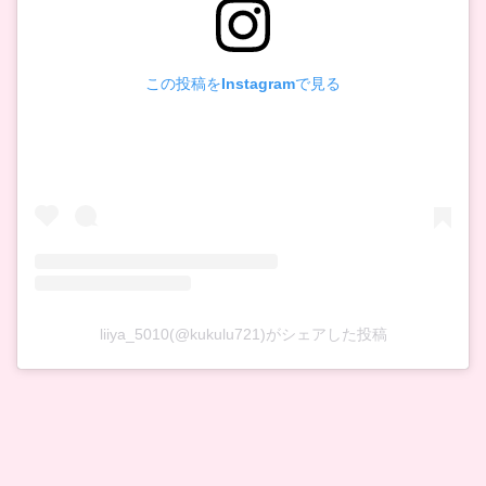
この投稿をInstagramで見る
liiya_5010(@kukulu721)がシェアした投稿