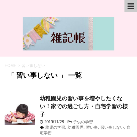
HOME
>
習い事しない
「 習い事しない 」 一覧
幼稚園児の習い事を増やしたくな
い！家での過ごし方・自宅学習の様
子
2019/11/28
-
子供の学習
幼児の学習
,
幼稚園児
,
習い事
,
習い事しない
,
自
宅学習