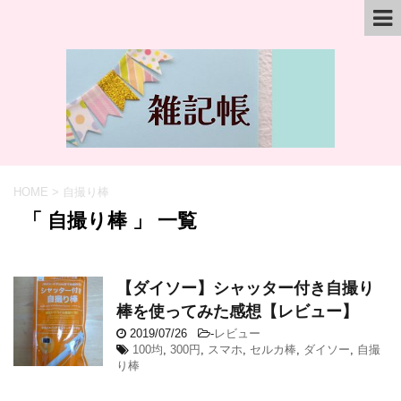
HOME
>
自撮り棒
「 自撮り棒 」 一覧
【ダイソー】シャッター付き自撮り
棒を使ってみた感想【レビュー】
2019/07/26
-
レビュー
100均
,
300円
,
スマホ
,
セルカ棒
,
ダイソー
,
自撮
り棒