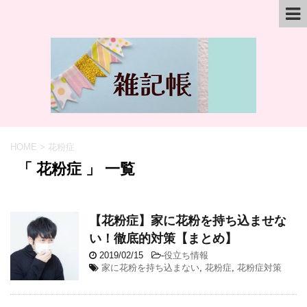
HOME
>
花粉症
「 花粉症 」 一覧
【花粉症】家に花粉を持ち込ませな
い！徹底的対策【まとめ】
2019/02/15
-
役立ち情報
家に花粉を持ち込まない
,
花粉症
,
花粉症対策