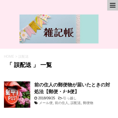
HOME
>
誤配送
「 誤配送 」 一覧
前の住人の郵便物が届いたときの対
処法【郵便・ﾒｰﾙ便】
2018/09/25
-
引っ越し
メール便
,
前の住人
,
誤配送
,
郵便物