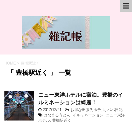
HOME
>
豊橋駅近く
「 豊橋駅近く 」 一覧
ニュー東洋ホテルに宿泊。豊橋のイ
ルミネーションは綺麗！
2017/12/21
-
お得な出張先ホテル
,
パパ日記
はなまるうどん
,
イルミネーション
,
ニュー東洋
ホテル
,
豊橋駅近く