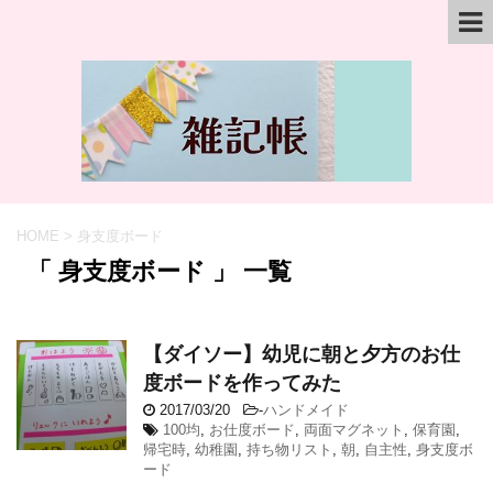
HOME
>
身支度ボード
「 身支度ボード 」 一覧
【ダイソー】幼児に朝と夕方のお仕
度ボードを作ってみた
2017/03/20
-
ハンドメイド
100均
,
お仕度ボード
,
両面マグネット
,
保育園
,
帰宅時
,
幼稚園
,
持ち物リスト
,
朝
,
自主性
,
身支度ボ
ード