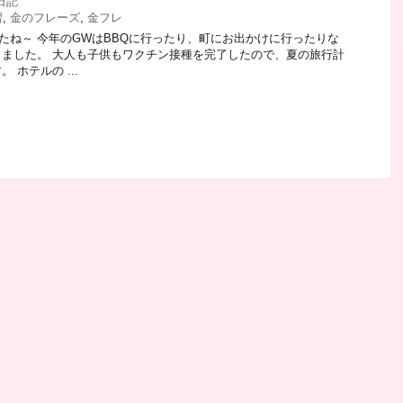
日記
習
,
金のフレーズ
,
金フレ
たね～ 今年のGWはBBQに行ったり、町にお出かけに行ったりな
ました。 大人も子供もワクチン接種を完了したので、夏の旅行計
 ホテルの ...