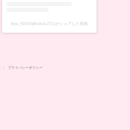
liiya_5010(@kukulu721)がシェアした投稿
せ
プライバシーポリシー