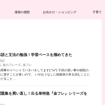
漫画の感想
お出かけ・ショッピング
子育て
】単語と文法の勉強！学習ペースを掴めてきた
日記
習
,
金のフレーズ
,
金フレ
用事やイベントでバタバタしてます(;^ω^) 子供の習い事や病院の
に貸すことが多いので、 いやおうなしに紙媒体の本を読むことに
ること ...
】問題集を買い直し！出る単特急『金フレ』シリーズを