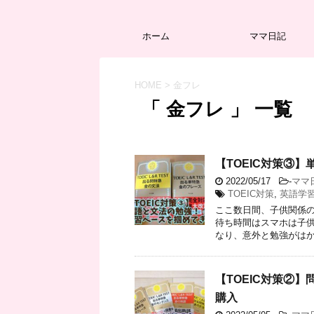
ホーム
ママ日記
HOME
>
金フレ
「 金フレ 」 一覧
【TOEIC対策③
2022/05/17
-
ママ
TOEIC対策
,
英語学
ここ数日間、子供関係の
待ち時間はスマホは子供
なり、意外と勉強がはかど
【TOEIC対策②
購入