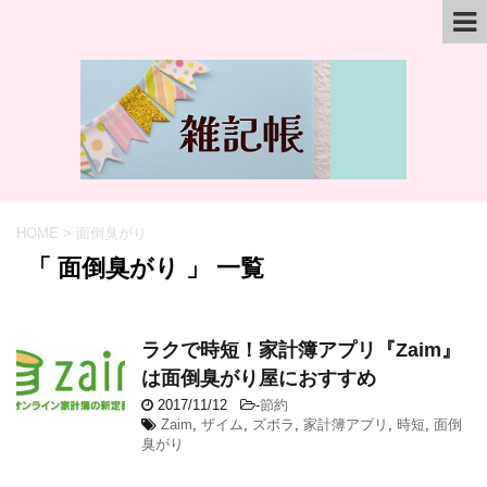
HOME
>
面倒臭がり
「 面倒臭がり 」 一覧
ラクで時短！家計簿アプリ『Zaim』
は面倒臭がり屋におすすめ
2017/11/12
-
節約
Zaim
,
ザイム
,
ズボラ
,
家計簿アプリ
,
時短
,
面倒
臭がり